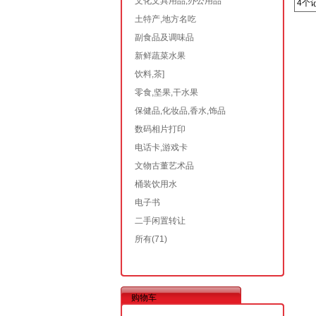
文化文具用品,办公用品
4个
土特产,地方名吃
副食品及调味品
新鲜蔬菜水果
饮料,茶]
零食,坚果,干水果
保健品,化妆品,香水,饰品
数码相片打印
电话卡,游戏卡
文物古董艺术品
桶装饮用水
电子书
二手闲置转让
所有
(71)
购物车