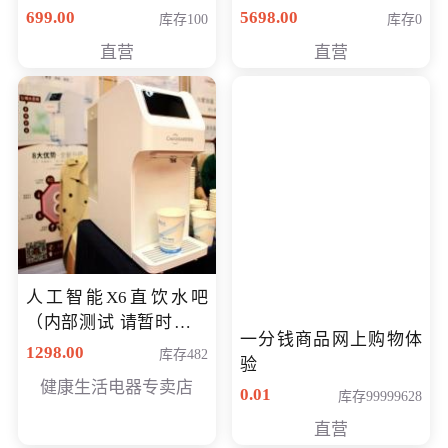
（智能升降养生锅） 会
购买价格 4998元
699.00
5698.00
库存100
库存0
员专享价399元
直营
直营
人工智能X6直饮水吧
（内部测试 请暂时不要
一分钱商品网上购物体
购买）
1298.00
库存482
验
健康生活电器专卖店
0.01
库存99999628
直营