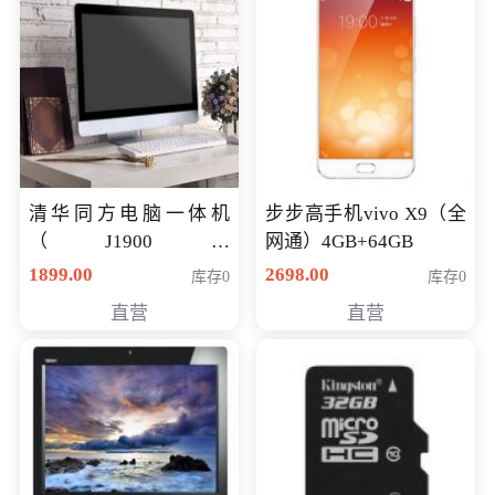
清华同方电脑一体机
步步高手机vivo X9（全
（J1900四
网通）4GB+64GB
核/4G/120G0.8CM厚度
1899.00
2698.00
库存0
库存0
音响/摄像头/WIFI）
直营
直营