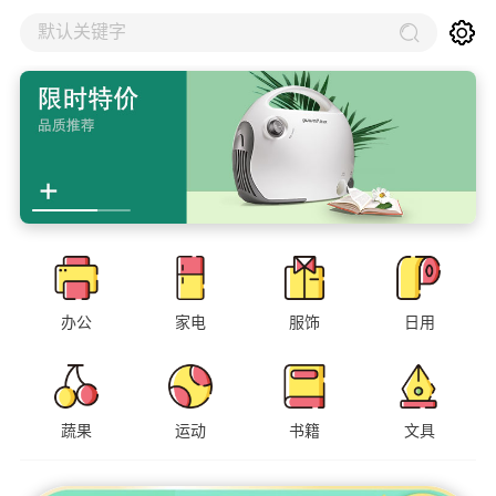
默认关键字
办公
家电
服饰
日用
蔬果
运动
书籍
文具