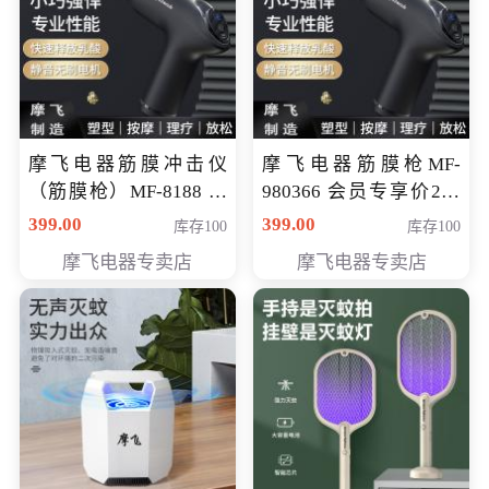
摩飞电器筋膜冲击仪
摩飞电器筋膜枪MF-
（筋膜枪）MF-8188 会
980366 会员专享价299
员专享价268元
元
399.00
399.00
库存100
库存100
摩飞电器专卖店
摩飞电器专卖店