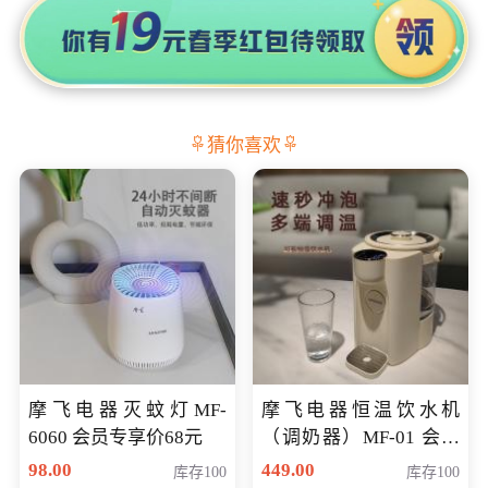
猜你喜欢
摩飞电器灭蚊灯MF-
摩飞电器恒温饮水机
6060 会员专享价68元
（调奶器）MF-01 会员
专享价366元
98.00
449.00
库存100
库存100