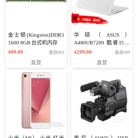
金士顿(Kingston)DDR3
华硕（ASUS）
1600 8GB 台式机内存
A480UR7200 酷睿I5超
薄学生办公游戏独显笔
409.00
4299.00
库存993
库存999
记本电脑 金色 I5-7200
直营
直营
NV930-2G独