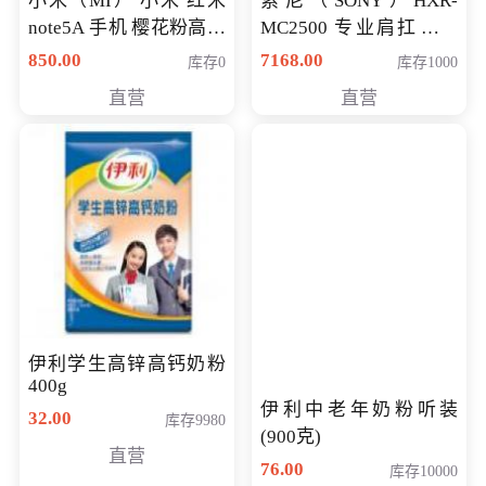
小米（MI） 小米 红米
索尼（SONY）HXR-
note5A 手机 樱花粉高配
MC2500 专业肩扛式存
版 全网通(3G+32G)
储卡全高清摄录一体机
850.00
7168.00
库存0
库存1000
婚庆 直播 团拜会 专业高
直营
直营
清入门级摄像机
伊利学生高锌高钙奶粉
400g
伊利中老年奶粉听装
32.00
库存9980
(900克)
直营
76.00
库存10000