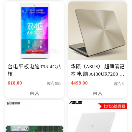
台电平板电脑T98 4G八
华硕（ASUS） 超薄笔记
核
本电脑A480UR7200游
戏14英寸学生上网轻薄
618.00
4499.00
库存995
库存0
便携手提本 i5-7200
直营
直营
GT930MX-