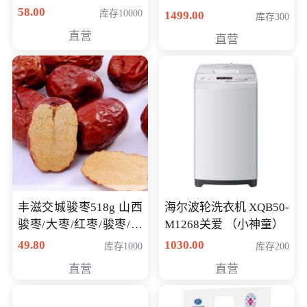
58.00
库存10000
1499.00
库存300
直营
直营
丰滋交城骏枣518g 山西
海尔波轮洗衣机 XQB50-
骏枣/大枣/红枣/骏枣/热
M1268关爱 （小神童）
销千件/
49.80
1030.00
库存1000
库存200
直营
直营