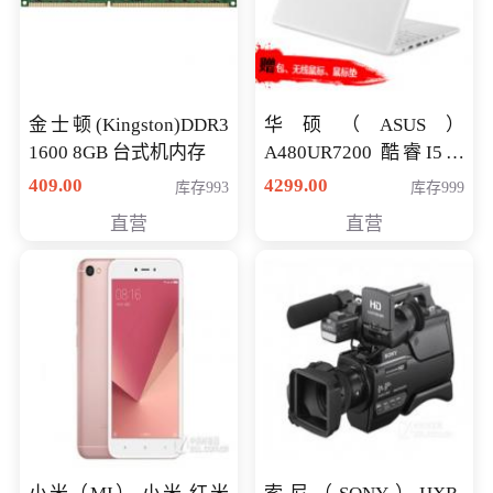
金士顿(Kingston)DDR3
华硕（ASUS）
1600 8GB 台式机内存
A480UR7200 酷睿I5超
薄学生办公游戏独显笔
409.00
4299.00
库存993
库存999
记本电脑 金色 I5-7200
直营
直营
NV930-2G独