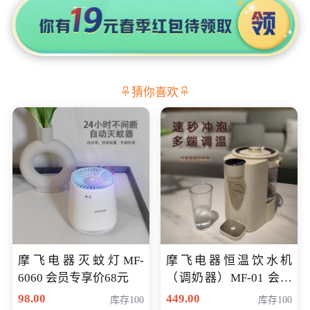
猜你喜欢
摩飞电器灭蚊灯MF-
摩飞电器恒温饮水机
6060 会员专享价68元
（调奶器）MF-01 会员
专享价366元
98.00
449.00
库存100
库存100