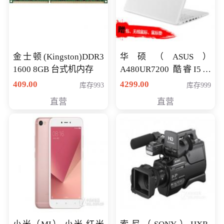
金士顿(Kingston)DDR3
华硕（ASUS）
1600 8GB 台式机内存
A480UR7200 酷睿I5超
薄学生办公游戏独显笔
409.00
4299.00
库存993
库存999
记本电脑 金色 I5-7200
直营
直营
NV930-2G独