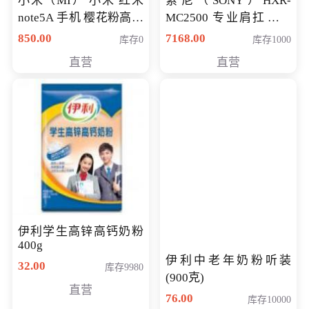
小米（MI） 小米 红米
索尼（SONY）HXR-
note5A 手机 樱花粉高配
MC2500 专业肩扛式存
版 全网通(3G+32G)
储卡全高清摄录一体机
850.00
7168.00
库存0
库存1000
婚庆 直播 团拜会 专业高
直营
直营
清入门级摄像机
伊利学生高锌高钙奶粉
400g
伊利中老年奶粉听装
32.00
库存9980
(900克)
直营
76.00
库存10000