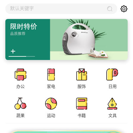
默认关键字
办公
家电
服饰
日用
蔬果
运动
书籍
文具