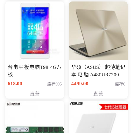
台电平板电脑T98 4G八
华硕（ASUS） 超薄笔记
核
本电脑A480UR7200游
戏14英寸学生上网轻薄
618.00
4499.00
库存995
库存0
便携手提本 i5-7200
直营
直营
GT930MX-