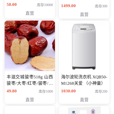
58.00
库存10000
1499.00
库存300
直营
直营
丰滋交城骏枣518g 山西
海尔波轮洗衣机 XQB50-
骏枣/大枣/红枣/骏枣/热
M1268关爱 （小神童）
销千件/
49.80
1030.00
库存1000
库存200
直营
直营