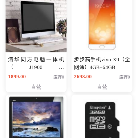
清华同方电脑一体机
步步高手机vivo X9（全
（J1900四
网通）4GB+64GB
核/4G/120G0.8CM厚度
1899.00
2698.00
库存0
库存0
音响/摄像头/WIFI）
直营
直营