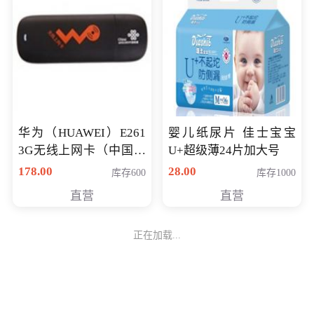
华为（HUAWEI）E261
婴儿纸尿片 佳士宝宝
3G无线上网卡（中国联
U+超级薄24片加大号
通）
178.00
28.00
库存600
库存1000
直营
直营
正在加载...