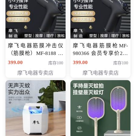
摩飞电器筋膜冲击仪
摩飞电器筋膜枪MF-
（筋膜枪）MF-8188 会
980366 会员专享价299
员专享价268元
元
399.00
399.00
库存100
库存100
摩飞电器专卖店
摩飞电器专卖店