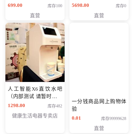
（智能升降养生锅） 会
购买价格 4998元
699.00
5698.00
库存100
库存0
员专享价399元
直营
直营
人工智能X6直饮水吧
（内部测试 请暂时不要
一分钱商品网上购物体
购买）
1298.00
库存482
验
健康生活电器专卖店
0.01
库存99999628
直营