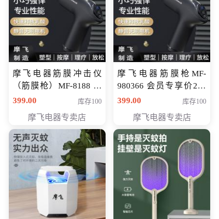
摩飞电器筋膜冲击仪
摩飞电器筋膜枪MF-
（筋膜枪）MF-8188 会
980366 会员专享价299
员专享价268元
元
399.00
399.00
库存100
库存100
摩飞电器专卖店
摩飞电器专卖店