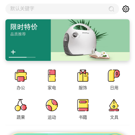
默认关键字
办公
家电
服饰
日用
蔬果
运动
书籍
文具