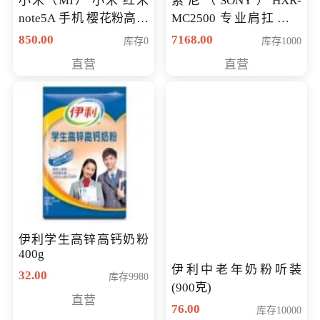
小米（MI） 小米 红米
索尼（SONY）HXR-
note5A 手机 樱花粉高配
MC2500 专业肩扛式存
版 全网通(3G+32G)
储卡全高清摄录一体机
850.00
7168.00
库存0
库存1000
婚庆 直播 团拜会 专业高
直营
直营
清入门级摄像机
伊利学生高锌高钙奶粉
400g
伊利中老年奶粉听装
32.00
库存9980
(900克)
直营
76.00
库存10000