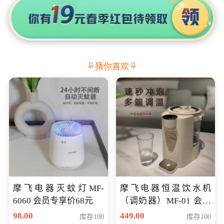
猜你喜欢
摩飞电器灭蚊灯MF-
摩飞电器恒温饮水机
6060 会员专享价68元
（调奶器）MF-01 会员
专享价366元
98.00
449.00
库存100
库存100