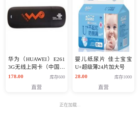
华为（HUAWEI）E261
婴儿纸尿片 佳士宝宝
3G无线上网卡（中国联
U+超级薄24片加大号
通）
178.00
28.00
库存600
库存1000
直营
直营
正在加载...