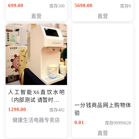
（智能升降养生锅） 会
购买价格 4998元
699.00
5698.00
库存100
库存0
员专享价399元
直营
直营
人工智能X6直饮水吧
（内部测试 请暂时不要
一分钱商品网上购物体
购买）
1298.00
库存482
验
健康生活电器专卖店
0.01
库存99999628
直营