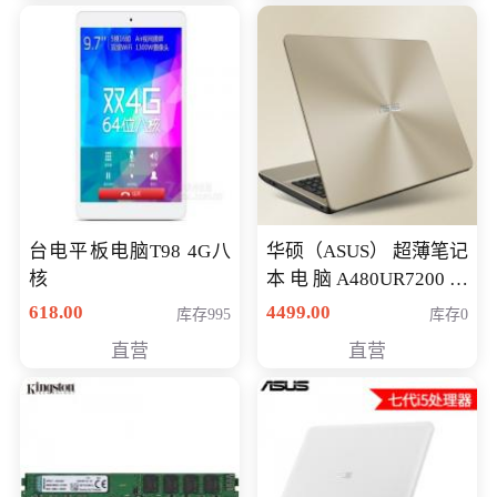
台电平板电脑T98 4G八
华硕（ASUS） 超薄笔记
核
本电脑A480UR7200游
戏14英寸学生上网轻薄
618.00
4499.00
库存995
库存0
便携手提本 i5-7200
直营
直营
GT930MX-