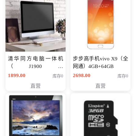
清华同方电脑一体机
步步高手机vivo X9（全
（J1900四
网通）4GB+64GB
核/4G/120G0.8CM厚度
1899.00
2698.00
库存0
库存0
音响/摄像头/WIFI）
直营
直营