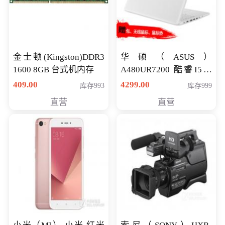
金士顿(Kingston)DDR3
华硕（ASUS）
1600 8GB 台式机内存
A480UR7200 酷睿I5超
薄学生办公游戏独显笔
409.00
4299.00
库存993
库存999
记本电脑 金色 I5-7200
直营
直营
NV930-2G独