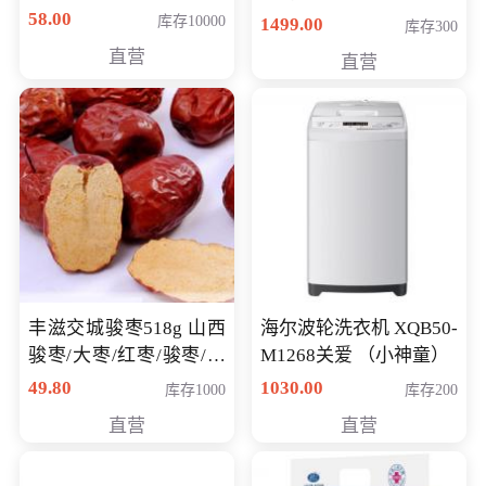
58.00
库存10000
1499.00
库存300
直营
直营
丰滋交城骏枣518g 山西
海尔波轮洗衣机 XQB50-
骏枣/大枣/红枣/骏枣/热
M1268关爱 （小神童）
销千件/
49.80
1030.00
库存1000
库存200
直营
直营